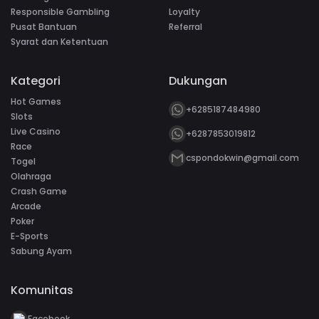
Responsible Gambling
Loyalty
Pusat Bantuan
Referral
Syarat dan Ketentuan
Kategori
Dukungan
Hot Games
+6285187484980
Slots
Live Casino
+6287853019812
Race
cspondokwin@gmail.com
Togel
Olahraga
Crash Game
Arcade
Poker
E-Sports
Sabung Ayam
Komunitas
Facebook