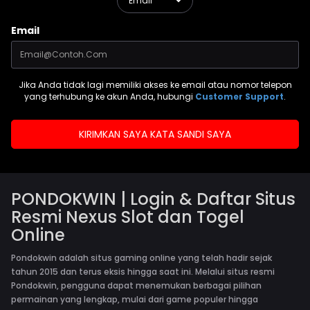
Email
Jika Anda tidak lagi memiliki akses ke email atau nomor telepon
yang terhubung ke akun Anda, hubungi
Customer Support
.
PONDOKWIN | Login & Daftar Situs
Resmi Nexus Slot dan Togel
Online
Pondokwin adalah situs gaming online yang telah hadir sejak
tahun 2015 dan terus eksis hingga saat ini. Melalui situs resmi
Pondokwin, pengguna dapat menemukan berbagai pilihan
permainan yang lengkap, mulai dari game populer hingga