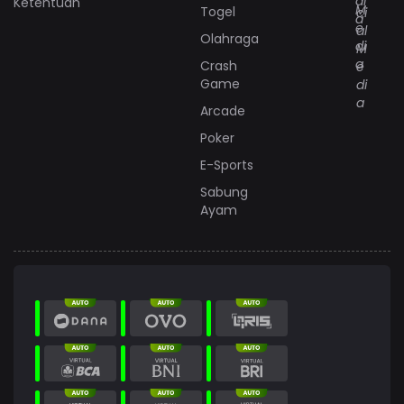
Ketentuan
Togel
Olahraga
Crash
Game
Arcade
Poker
E-Sports
Sabung
Ayam