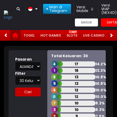
Versi
Main di
Versi
WAP
Telegram
Mobile
(NEX4D)
MASUK
DAFTA
TOGEL
HOT GAMES
SLOTS
LIVE CASINO
RA
Total Keluaran: 30
Pasaran
4
17
14.2%
1
16
13.3%
Filter
8
13
10.8%
9
13
10.8%
6
12
10.0%
Cari
0
12
10.0%
7
10
8.3%
3
10
8.3%
2
9
7.5%