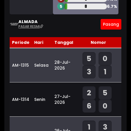
5
8
6.7%
ALMADA
Pasang
PASAR RESMI
Periode
Hari
Tanggal
Nomor
5
0
28-Jul-
AM-1315
Selasa
2026
3
1
2
5
27-Jul-
AM-1314
Senin
2026
6
0
1
3
26-Jul-