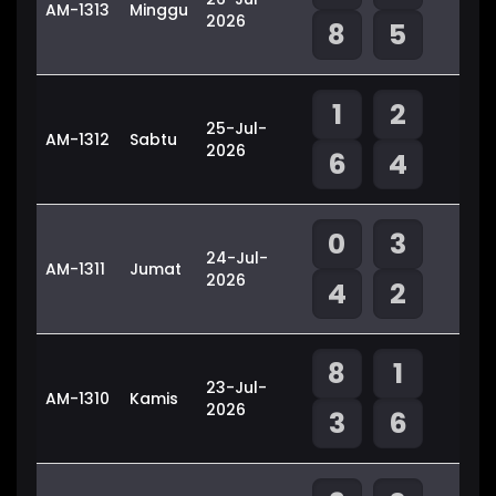
AM-1313
Minggu
2026
8
5
1
2
25-Jul-
AM-1312
Sabtu
2026
6
4
0
3
24-Jul-
AM-1311
Jumat
2026
4
2
8
1
23-Jul-
AM-1310
Kamis
2026
3
6