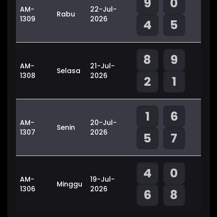
9
0
AM-
22-Jul-
Rabu
1309
2026
4
5
8
9
AM-
21-Jul-
Selasa
1308
2026
2
1
1
6
AM-
20-Jul-
Senin
1307
2026
5
7
4
0
AM-
19-Jul-
Minggu
1306
2026
6
8