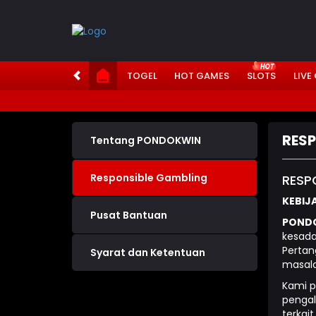
TOGEL
HOT GAMES
SLOTS
LIVE
RES
Tentang PONDOKWIN
Responsible Gambling
RESP
KEBIJ
Pusat Bantuan
POND
kesada
Perta
Syarat dan Ketentuan
masala
Kami p
pengal
terkai