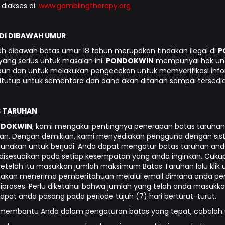
a diakses di:
www.gamblingtherapy.org
DI DIBAWAH UMUR
uh dibawah batas umur 18 tahun merupakan tindakan ilegal di
P
yang serius untuk masalah ini.
PONDOKWIN
mempunyai hak unt
n dan untuk melakukan pengecekan untuk memverifikasi infor
itutup untuk sementara dan dana akan ditahan sampai tersed
 TARUHAN
NDOKWIN
, kami mengakui pentingnya penerapan batas taruhan
ian. Dengan demikian, kami menyediakan pengguna dengan sis
unakan untuk berjudi. Anda dapat mengatur batas taruhan and
disesuaikan pada setiap kesempatan yang anda inginkan. Cukup
Setelah itu masukkan jumlah maksimum Batas Taruhan lalu klik 
akan menerima pemberitahuan melalui email dimana anda pe
iproses. Perlu diketahui bahwa jumlah yang telah anda masuk
apat anda pasang pada periode tujuh (7) hari berturut-turut.
membantu Anda dalam pengaturan batas yang tepat, cobalah 