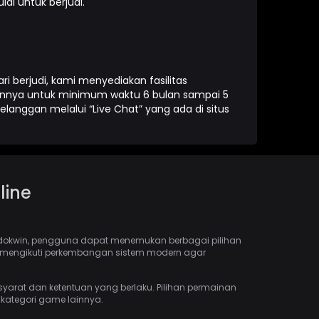
i untuk berjudi.
 berjudi, kami menyediakan fasilitas
nnya untuk minimum waktu 6 bulan sampai 5
langgan melalui “Live Chat” yang ada di situs
line
 Pondokwin, pengguna dapat menemukan berbagai pilihan
s mengikuti perkembangan sistem modern agar
yarat dan ketentuan yang berlaku. Pilihan permainan
i kategori game lainnya.