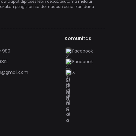
aw dapat diproses lebih cepat, terutama melalui
lakukan pengisian saldo maupun penarikan dana
Komunitas
4980
Facebook
9812
Facebook
n@gmail.com
X