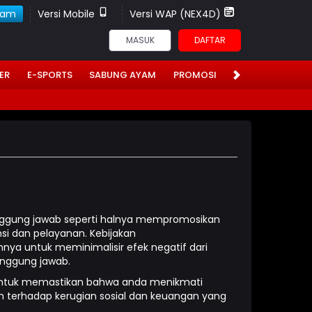
gram
Versi Mobile
Versi WAP (NEX4D)
MASUK
DAFTAR
ER
E-SPORTS
SABUNG AYAM
PROMOSI
ggung jawab seperti halnya mempromosikan
i dan pelayanan. Kebijakan
a untuk meminimalisir efek negatif dari
anggung jawab.
 untuk memastikan bahwa anda menikmati
h terhadap kerugian sosial dan keuangan yang