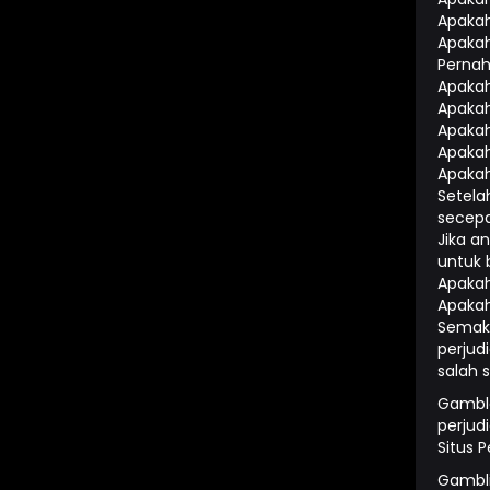
Apakah
Apakah
Pernah
Apakah
Apakah
Apakah
Apakah
Apakah
Setela
secep
Jika a
untuk 
Apakah
Apakah
Semaki
perjud
salah s
Gamble
perjud
Situs 
Gambli