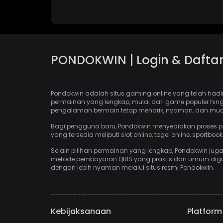
PONDOKWIN | Login & Daftar 
Pondokwin adalah situs gaming online yang telah hadir
permainan yang lengkap, mulai dari game populer hin
pengalaman bermain tetap menarik, nyaman, dan mud
Bagi pengguna baru, Pondokwin menyediakan proses pen
yang tersedia meliputi slot online, togel online, sportb
Selain pilihan permainan yang lengkap, Pondokwin juga
metode pembayaran QRIS yang praktis dan umum digu
dengan lebih nyaman melalui situs resmi Pondokwin.
Kebijaksanaan
Platform