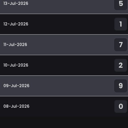
5
13-Jul-2026
1
12-Jul-2026
7
11-Jul-2026
2
10-Jul-2026
9
09-Jul-2026
0
08-Jul-2026