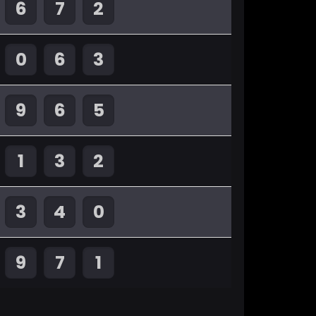
6
7
2
0
6
3
9
6
5
1
3
2
3
4
0
9
7
1