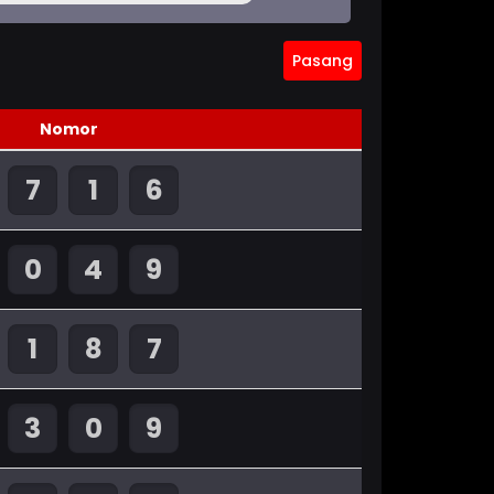
Pasang
Nomor
7
1
6
0
4
9
1
8
7
3
0
9