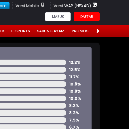
gram
Versi Mobile
Versi WAP (NEX4D)
MASUK
DAFTAR
ER
E-SPORTS
SABUNG AYAM
PROMOSI
13.3%
12.5%
11.7%
10.8%
10.8%
10.0%
8.3%
8.3%
7.5%
6.7%